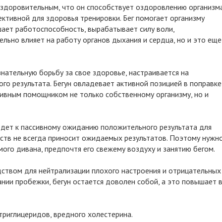
здоровительным, что он способствует оздоровлению организма
ктивной для здоровья тренировки. Бег помогает организму
шает работоспособность, вырабатывает силу воли,
льно влияет на работу органов дыхания и сердца, но и это еще
знательную борьбу за свое здоровье, настраивается на
о результата. Бегун овладевает активной позицией в поправке
тивным помощником не только собственному организму, но и
едет к пассивному ожиданию положительного результата для
рств не всегда приносит ожидаемых результатов. Поэтому нужн
мого дивана, предпочтя его свежему воздуху и занятию бегом.
едством для нейтрализации плохого настроения и отрицательных
ании пробежки, бегун остается доволен собой, а это повышает 
триглицеридов, вредного холестерина.