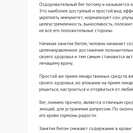
Оздоровительный бег потому и называется о
Это наиболее доступный и простой вид эффе
укреплять иммунитет, нормализует сон, улуч
целеустремленность, выносливость, положите
не все его положительные стороны.
Начиная занятия бегом, человек начинает со
целенаправленное достижение положительног
своего здоровья и тем самым становится ак
лечащему врачу.
Простой же прием лекарственных средств в
своего здоровья, но упование на прием лека
решиться, настроиться и оторваться от люби
Бег, помимо прочего, является отличным ср
эмоций, для устранения депрессии. По оконч
его крови гормоны радости.
Занятия бегом снижают содержание в крови 