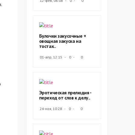
12-фев, 06:08
0
0
.
Булочки закусочные +
овощная закуска на
тостах..
01-апр, 12:15
0
0
о
Эротическая прелюдия -
переход от слов к делу..
24-ноя, 10:28
0
0
в