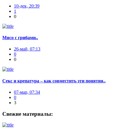
10-дек, 20:39
1
0
Мясо с грибами..
26-май, 07:13
0
0
Секс и крепатура – как совместить эти понятия..
07-мар, 07:34
0
3
Свежие материалы: