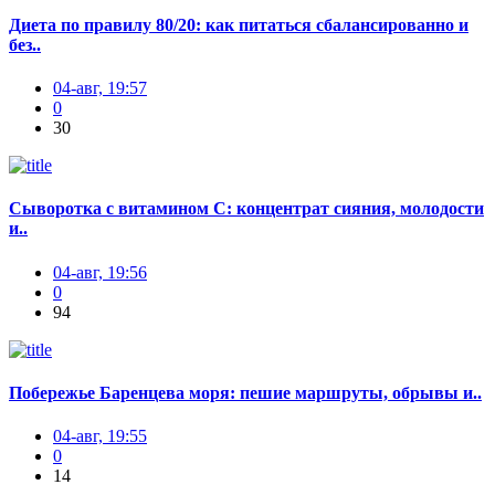
Диета по правилу 80/20: как питаться сбалансированно и
без..
04-авг, 19:57
0
30
Сыворотка с витамином С: концентрат сияния, молодости
и..
04-авг, 19:56
0
94
Побережье Баренцева моря: пешие маршруты, обрывы и..
04-авг, 19:55
0
14