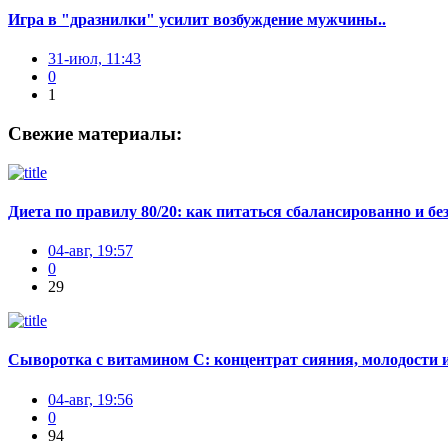
Игра в "дразнилки" усилит возбуждение мужчины..
31-июл, 11:43
0
1
Свежие материалы:
Диета по правилу 80/20: как питаться сбалансированно и без
04-авг, 19:57
0
29
Сыворотка с витамином С: концентрат сияния, молодости и
04-авг, 19:56
0
94