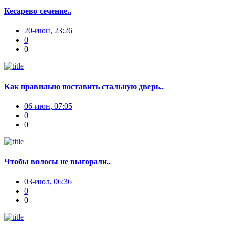
Кесарево сечение..
20-июн, 23:26
0
0
Как правильно поставить стальную дверь..
06-июн, 07:05
0
0
Чтобы волосы не выгорали..
03-июл, 06:36
0
0