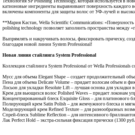
Технология SP Polishing Technology, которая используется в н
катионовые ингредиенты выравнивают поверхность каждого волос
включены компоненты для защиты волос от УФ-лучей и высоки
**Мария Кастан, Wella Scientific Communications: «Поверхност
polishing technology позволяет заполнить пространства между
Выпрямлять и накручивать волосы, фиксировать прическу, созд
благодаря новой линии System Professional!
Новая линия стайлинга System Professional
Коллекция стайлинга System Professional от Wella Professional
Мусс для объема Elegant Shape – создает продолжительный объе
Пена для объема Delicate Volume – придает волосам объем и фик
Лосьон для укладки Resolute Lift – лучшая основа для укладки 
Крем для вьющихся волос Polished Waves – придает локонам упр
Концентрированный блеск Exquisite Gloss – для платинового бл
Полирующий крем Satin Polish – для жемчужного блеска и мягко
Моделирующий крем Refined Texture – для разнообразных возм
Спрей-блеск Sublime Reflection – для интенсивного бриллианто
Лак Perfect Hold – экстра-сильная фиксация прически (1300 руб.