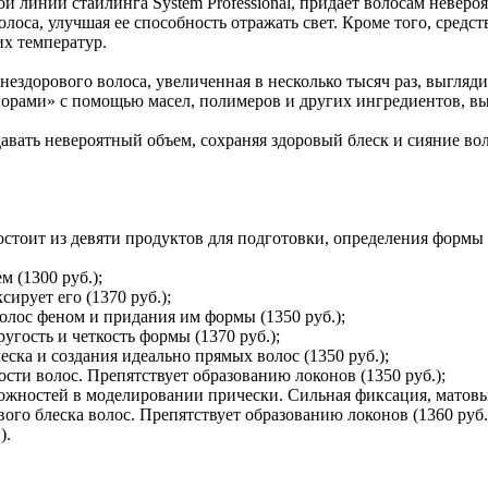
овой линии стайлинга System Professional, придает волосам нев
а, улучшая ее способность отражать свет. Кроме того, средства
х температур.
ь нездорового волоса, увеличенная в несколько тысяч раз, выгля
 «горами» с помощью масел, полимеров и других ингредиентов, в
авать невероятный объем, сохраняя здоровый блеск и сияние во
s состоит из девяти продуктов для подготовки, определения форм
м (1300 руб.);
сирует его (1370 руб.);
волос феном и придания им формы (1350 руб.);
угость и четкость формы (1370 руб.);
еска и создания идеально прямых волос (1350 руб.);
сти волос. Препятствует образованию локонов (1350 руб.);
ожностей в моделировании прически. Сильная фиксация, матовый
вого блеска волос. Препятствует образованию локонов (1360 руб.
).