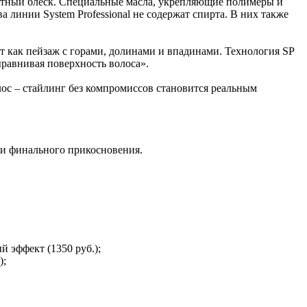
ероятный блеск. Специальные масла, укрепляющие полимеры и
 линии System Professional не содержат спирта. В них также
дит как пейзаж с горами, долинами и впадинами. Технология SP
ыравнивая поверхность волоса».
лос – стайлинг без компромиссов становится реальным
ы и финального прикосновения.
 эффект (1350 руб.);
);