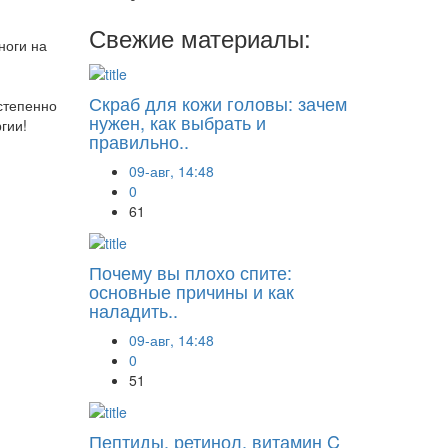
Свежие материалы:
ноги на
Скраб для кожи головы: зачем
остепенно
нужен, как выбрать и
гии!
правильно..
09-авг, 14:48
0
61
Почему вы плохо спите:
основные причины и как
наладить..
09-авг, 14:48
0
51
Пептиды, ретинол, витамин C