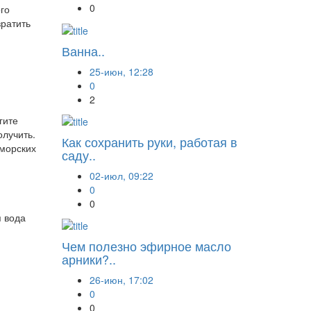
0
го
вратить
Ванна..
25-июн, 12:28
0
2
гите
олучить.
Как сохранить руки, работая в
 морских
саду..
02-июл, 09:22
0
0
я вода
Чем полезно эфирное масло
арники?..
26-июн, 17:02
0
0