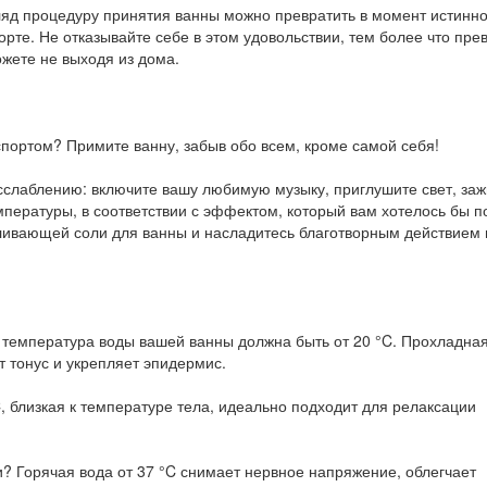
яд процедуру принятия ванны можно превратить в момент истинно
орте. Не отказывайте себе в этом удовольствии, тем более что пре
жете не выходя из дома.
портом? Примите ванну, забыв обо всем, кроме самой себя!
слаблению: включите вашу любимую музыку, приглушите свет, заж
мпературы, в соответствии с эффектом, который вам хотелось бы п
вливающей соли для ванны и насладитесь благотворным действием
да температура воды вашей ванны должна быть от 20 °C. Прохладна
 тонус и укрепляет эпидермис.
, близкая к температуре тела, идеально подходит для релаксации
и? Горячая вода от 37 °C снимает нервное напряжение, облегчает