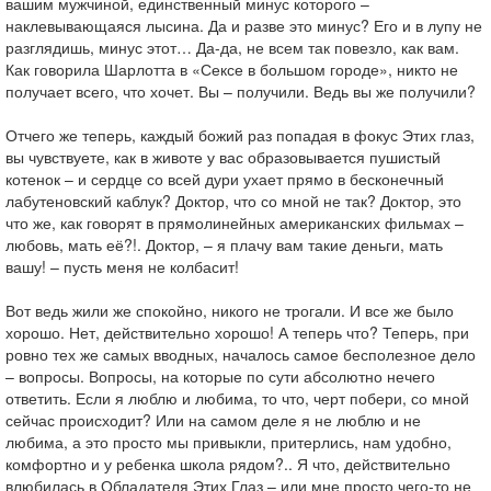
вашим мужчиной, единственный минус которого –
наклевывающаяся лысина. Да и разве это минус? Его и в лупу не
разглядишь, минус этот… Да-да, не всем так повезло, как вам.
Как говорила Шарлотта в «Сексе в большом городе», никто не
получает всего, что хочет. Вы – получили. Ведь вы же получили?
Отчего же теперь, каждый божий раз попадая в фокус Этих глаз,
вы чувствуете, как в животе у вас образовывается пушистый
котенок – и сердце со всей дури ухает прямо в бесконечный
лабутеновский каблук? Доктор, что со мной не так? Доктор, это
что же, как говорят в прямолинейных американских фильмах –
любовь, мать её?!. Доктор, – я плачу вам такие деньги, мать
вашу! – пусть меня не колбасит!
Вот ведь жили же спокойно, никого не трогали. И все же было
хорошо. Нет, действительно хорошо! А теперь что? Теперь, при
ровно тех же самых вводных, началось самое бесполезное дело
– вопросы. Вопросы, на которые по сути абсолютно нечего
ответить. Если я люблю и любима, то что, черт побери, со мной
сейчас происходит? Или на самом деле я не люблю и не
любима, а это просто мы привыкли, притерлись, нам удобно,
комфортно и у ребенка школа рядом?.. Я что, действительно
влюбилась в Обладателя Этих Глаз – или мне просто чего-то не