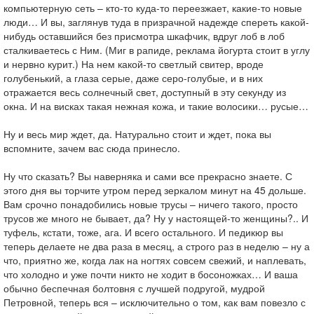
компьютерную сеть – кто-то куда-то переезжает, какие-то новые
люди… И вы, заглянув туда в призрачной надежде спереть какой-
нибудь оставшийся без присмотра шкафчик, вдруг лоб в лоб
сталкиваетесь с Ним. (Миг в рапиде, реклама йогурта стоит в углу
и нервно курит.) На нем какой-то светлый свитер, вроде
голубенький, а глаза серые, даже серо-голубые, и в них
отражается весь солнечный свет, доступный в эту секунду из
окна. И на висках такая нежная кожа, и такие волосики… русые…
Ну и весь мир ждет, да. Натурально стоит и ждет, пока вы
вспомните, зачем вас сюда принесло.
Ну что сказать? Вы наверняка и сами все прекрасно знаете. С
этого дня вы торчите утром перед зеркалом минут на 45 дольше.
Вам срочно понадобились новые трусы – ничего такого, просто
трусов же много не бывает, да? Ну у настоящей-то женщины?.. И
туфель, кстати, тоже, ага. И всего остального. И педикюр вы
теперь делаете не два раза в месяц, а строго раз в неделю – ну а
что, приятно же, когда лак на ногтях совсем свежий, и наплевать,
что холодно и уже почти никто не ходит в босоножках… И ваша
обычно беспечная болтовня с лучшей подругой, мудрой
Петровной, теперь вся – исключительно о том, как вам повезло с