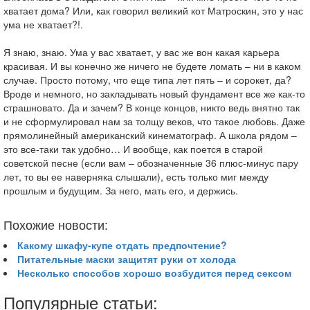
хватает дома? Или, как говорил великий кот Матроскин, это у нас
ума не хватает?!.
Я знаю, знаю. Ума у вас хватает, у вас же вон какая карьера
красивая. И вы конечно же ничего не будете ломать – ни в каком
случае. Просто потому, что еще типа лет пять – и сорокет, да?
Вроде и немного, но закладывать новый фундамент все же как-то
страшновато. Да и зачем? В конце концов, никто ведь внятно так
и не сформулировал нам за толщу веков, что такое любовь. Даже
прямолинейный американский кинематограф. А школа рядом –
это все-таки так удобно… И вообще, как поется в старой
советской песне (если вам – обозначенные 36 плюс-минус пару
лет, то вы ее наверняка слышали), есть только миг между
прошлым и будущим. За него, мать его, и держись.
Похожие новости:
Какому шкафу-купе отдать предпочтение?
Питательные маски защитят руки от холода
Несколько способов хорошо возбудится перед сексом
Популярные статьи: