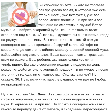
Вы спокойно живете, никого не трогаете.
Как прекрасно время, в котором уже есть
стабильность, уже нет суеты, уже все
более-менее понятно – и при этом все-
таки еще не смертельно скучно! Вот ваш
мужчина – побрит, в хорошей рубашке, не фатально толст,
склонился над меню. «Лысеет», – думаете вы с нежностью, глядя
на родную проплешинку. Вот ваш офис – знакомый вам до
последнего пятна от пролитого безрукой коллегой кофе на
ковролине, до самого потайного маршрута сонной осенней мухи,
забившейся под стеклопакет. Ваша карьера – самая красивая,
всем на зависть. Ваш ребенок уже знает слова «секс» и
«инфляция». Вы уже в состоянии подарить подруге на день
рождения действительно хороший подарок – и не умереть после
этого ни от голода, ни от жадности… Сколько вам лет? Ну
скажем, 36. Ну плюс-минус пару лет, ладно, я же вам не Глоба,
не придирайтесь.
Ну и вот настает Этот День. В вашем офисе все те же пятна от
кофе на ковролине, и та же старая боевая подруга – осенняя
муха. И карьера ваша при вас. Но только в соседней комнате с
какого-то перепугу двигают мебель, и сисадмины пересобирают