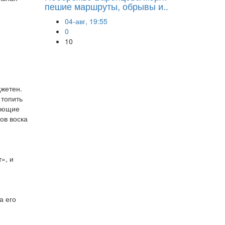
пешие маршруты, обрывы и..
04-авг, 19:55
0
10
джетен.
 топить
дающие
ов воска
», и
а его