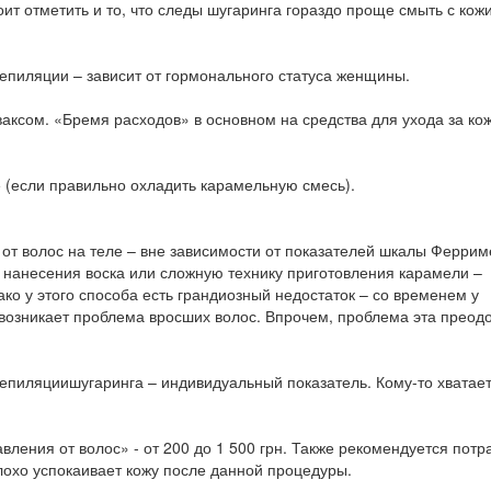
ит отметить и то, что следы шугаринга гораздо проще смыть с кож
епиляции – зависит от гормонального статуса женщины.
ваксом. «Бремя расходов» в основном на средства для ухода за ко
е (если правильно охладить карамельную смесь).
от волос на теле – вне зависимости от показателей шкалы Феррим
и нанесения воска или сложную технику приготовления карамели –
ако у этого способа есть грандиозный недостаток – со временем у
возникает проблема вросших волос. Впрочем, проблема эта преод
епиляциишугаринга – индивидуальный показатель. Кому-то хватает
вления от волос» - от 200 до 1 500 грн. Также рекомендуется потр
плохо успокаивает кожу после данной процедуры.