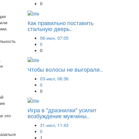
0
дая
Как правильно поставить
 или
стальную дверь..
ями.
06-июн, 07:05
льность
0
0
,
 и
Чтобы волосы не выгорали..
03-июл, 06:36
0
0
ый
кие
Игра в "дразнилки" усилит
возбуждение мужчины..
е это
31-июл, 11:43
0
казаться
1