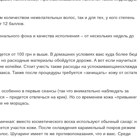
количеством нежелательных волос, так и для тех, у кого степень
 12 баллов.
нального фона и качества исполнения – от нескольких недель до
ется от 100 грн и выше. В домашних условиях вакс куда более бю
 но расходные материалы обойдутся дороже. А вот если научиться
ущие копейки. Стоит учесть также расходы на успокаивающиеохлаж
акса. Также после процедуры требуется «зачищать» кожу от остатк
особенно в первые сеансы (так что внимательно наблюдать за
я – придется отвлечься на крик). Но со временем кожа «привыкнет
же не морщась.
ичная: вместо косметического воска используют обычный сахар: н
ается участок кожи. После охлаждения карамельный покров резким
ос. Шугаринг имеет те же противопоказания, что и вакс. Среди