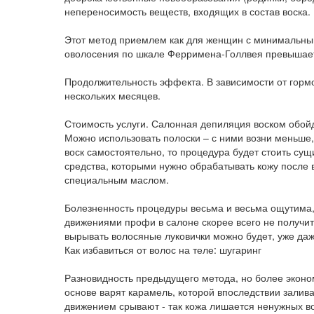
непереносимость веществ, входящих в состав воска.
Этот метод приемлем как для женщин с минимальным 
оволосения по шкале Ферримена-Голлвея превышает
Продолжительность эффекта. В зависимости от гормо
нескольких месяцев.
Стоимость услуги. Салонная депиляция воском обойд
Можно использовать полоски – с ними возни меньше,
воск самостоятельно, то процедура будет стоить с
средства, которыми нужно обрабатывать кожу после в
специальным маслом.
Болезненность процедуры весьма и весьма ощутима, 
движениями профи в салоне скорее всего не получитс
вырывать волосяные луковички можно будет, уже да
Как избавиться от волос на теле: шугаринг
Разновидность предыдущего метода, но более эконом
основе варят карамель, которой впоследствии залив
движением срывают - так кожа лишается ненужных вол