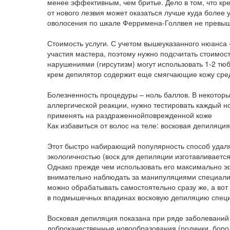
менее эффективным, чем бритье. Дело в том, что кр
от нового лезвия может оказаться лучше куда более
оволосения по шкале Ферримена-Голлвея не превыш
Стоимость услуги. С учетом вышеуказанного нюанса 
участия мастера, поэтому нужно подсчитать стоимос
нарушениями (гирсутизм) могут использовать 1-2 тюб
крем депилятор содержит еще смягчающие кожу сред
Болезненность процедуры – ноль баллов. В некоторы
аллергической реакции, нужно тестировать каждый н
применять на раздраженнойповрежденной коже
Как избавиться от волос на теле: восковая депиляция
Этот быстро набирающий популярность способ удаля
экологичностью (воск для депиляции изготавливается
Однако прежде чем использовать его максимально эф
внимательно наблюдать за манипуляциями специалис
можно обрабатывать самостоятельно сразу же, а вот
в подмышечных впадинах восковую депиляцию специ
Восковая депиляция показана при ряде заболеваний
доброкачественные новообразования (родинки, боро