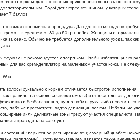
ем часто не разъедает полностью прикорневые зоны волос, поэтом
 удовлетворительным. Подойдет скорее женщинам, у которых степе
ает 7 баллов.
– не самая экономичная процедура. Для данного метода не требуе
ть крема – в среднем от 30-до 50 грн тюбик. Женщины с гормонал
ика за сеанс. Обычно не требуется дополнительного ухода, так как
ства.
х случаях не рекомендуется аллергикам. Чтобы избежать риска ра
овый для вас крем-депилятор на маленьком участке кожи. Не следу
 (Wax)
ть волосы буквально с корнем отличается быстротой исполнения,
, как правило, на основе сосновой смолы) и относительной дешеви
фективно и безболезненно, нужно набить руку: либо посетить сал
та, либо же просмотреть видео депиляции воском. Небольшие уча
 обширные иили деликатные зоны требуют участия специалиста. На
алисты проводить не советуют.
 и состояний: варикозное расширение вен; сахарный диабет; нако
давки, папилломы). Противопоказанием является также индивидуа