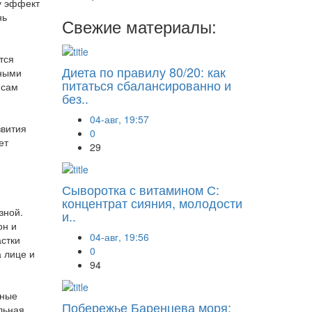
у эффект
нь
Свежие материалы:
тся
Диета по правилу 80/20: как
ьными
питаться сбалансированно и
 сам
без..
04-авг, 19:57
звития
0
ет
29
Сыворотка с витамином С:
концентрат сияния, молодости
зной.
и..
он и
04-авг, 19:56
стки
0
 лице и
94
жные
Побережье Баренцева моря:
льная