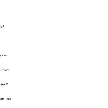
и
жей
ена-
олима
 на 2
атиться