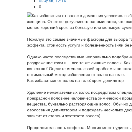
02-фев, 12:14
0
женщина. От этого докучливого напоминания, что вс
менее короткий срок, за большую или меньшую сум
Пожалуй это самые значимые факторы для выбора то
эффекта, стоимость услуги и болезненность (или без
Однако часто последствиями неправильно подобран
раздражение кожи и… все те же лишние волосы! Как 
кошелька? Оцените степень своей проблемы по шкал
оптимальный метод избавления от волос на теле.
Как избавиться от волос на теле: крем-депилятор
Удаление нежелательных волос посредством специал
прекрасной половине человечества химической пром
вещества, буквально растворяющие волос. Обычно д
оволосения депилятором и подождать несколько десят
зависит от степени жесткости волоса).
Продолжительность эффекта. Многих может удивить, 