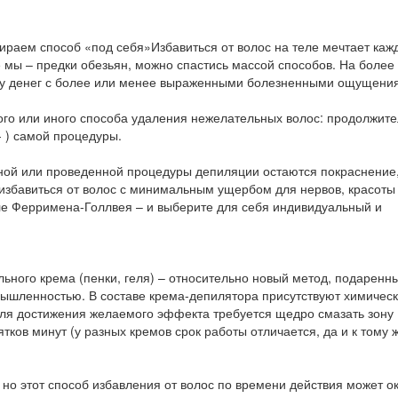
Избавиться от волос на теле мечтает каж
е мы – предки обезьян, можно спастись массой способов. На более
му денег с более или менее выраженными болезненными ощущени
го или иного способа удаления нежелательных волос: продолжите
- ) самой процедуры.
ной или проведенной процедуры депиляции остаются покраснение
избавиться от волос с минимальным ущербом для нервов, красоты
е Ферримена-Голлвея – и выберите для себя индивидуальный и
ьного крема (пенки, геля) – относительно новый метод, подаренн
ышленностью. В составе крема-депилятора присутствуют химичес
ля достижения желаемого эффекта требуется щедро смазать зону
ков минут (у разных кремов срок работы отличается, да и к тому ж
но этот способ избавления от волос по времени действия может о