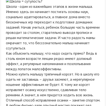
Школа - один из важнейших этапов в жизни малыша.
Именно здесь он начинает постигать основы наук,
социально адаптироваться, а главное дома вместо
бесконечных игр переходит к подготовке домашних
заданий. Начав учиться, ребенок большую часть времени
проводит за столом, старательно выводя прописи и
решая математические задачи. И часто радость мамы
омрачает то, что бессознательно малыш начинает
ссутулиться.
Как объяснить малышу, что надо сидеть прямо? Ведь в
столь юном возрасте лекции редко имеют должный
эффект, а регулярные напоминания и похлопывания
между лопаток малоэффективны.
Можно купить малышу тряпичный корсет. Но в школу его
одеть не заставишь – друзья засмеют, а нерегулярное
ношение эффективным не будет. К тому же корсет
исправляет осанку искусственно, сдавливая тело
ремнями. А значит, в нем придется ходить всю жизнь.
Отличный способ исправления осанки – занятия спортом.
В любом фитнес-зале опытный мастер покажет ряд