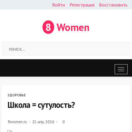
Войти
Регистрация
Восстановить
8
Women
Откр
меню
ЗДОРОВЬЕ
Школа = сутулость?
8women.ru
21-апр, 10:16
0