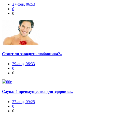
27-фев, 06:53
0
0
Стоит ли заводить любовника?..
29-апр, 06:33
0
0
Сауна: 4 преимущества для здоровья..
27-апр, 09:25
0
0