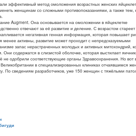
али эффективный метод омоложения возрастных женских яйцеклет
менеть женщинам со сложными противопоказаниями, а также тем, 
а.
вание Augment. Она основывается на омоложении в яйцеклетке
дственно отвечают за её развитие и деление. С возрастом стареет
накапливается негативная генная информация, которая повышает ри
ся менее активны, развитие может проходит с непредсказуемыми
анизме запас нерастраченных молодых и активных митохондрий, к
. Они содержатся в слизистой оболочке, которая выстилает яичник
ё не одобрили соответствующие органы Здравоохранения. Но вот 
и Великобритании в специализированных клиниках отчаявшимся ж
ку. По сведениям разработчиков, уже 150 женщин с тяжёлыми пато
и
бигуди