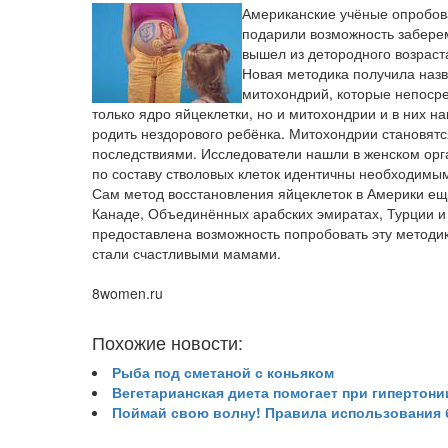
Американские учёные опробов
подарили возможность забере
вышел из детородного возраст
Новая методика получила наз
митохондрий, которые непосре
только ядро яйцеклетки, но и митохондрии и в них 
родить нездорового ребёнка. Митохондрии становят
последствиями. Исследователи нашли в женском орг
по составу стволовых клеток идентичны необходимым
Сам метод восстановления яйцеклеток в Америки ещ
Канаде, Объединённых арабских эмиратах, Турции 
предоставлена возможность попробовать эту методи
стали счастливыми мамами.
8women.ru
Похожие новости:
Рыба под сметаной с коньяком
Вегетарианская диета помогает при гипертони
Поймай свою волну! Правила использования 