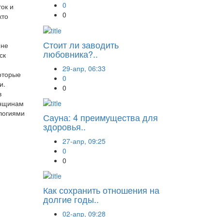
0
ок и
0
кто
Стоит ли заводить
 не
любовника?..
ск
29-апр, 06:33
оторые
0
и.
0
в
енщинам
логиями
Сауна: 4 преимущества для
здоровья..
27-апр, 09:25
0
0
Как сохранить отношения на
долгие годы..
02-апр, 09:28