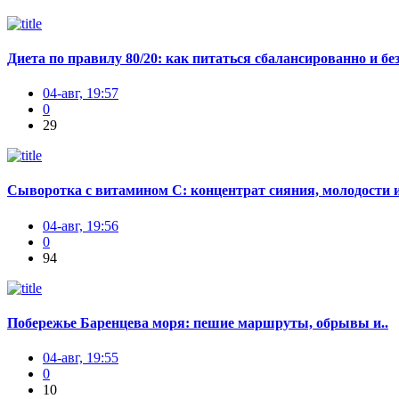
Диета по правилу 80/20: как питаться сбалансированно и без
04-авг, 19:57
0
29
Сыворотка с витамином С: концентрат сияния, молодости и
04-авг, 19:56
0
94
Побережье Баренцева моря: пешие маршруты, обрывы и..
04-авг, 19:55
0
10