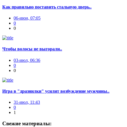
Как правильно поставить стальную дверь..
06-июн, 07:05
0
0
Чтобы волосы не выгорали..
03-июл, 06:36
0
0
Игра в "дразнилки" усилит возбуждение мужчины..
31-июл, 11:43
0
1
Свежие материалы: