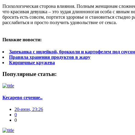
Психологическая сторона влияния. Полным женщинам сложнее н
что красивая девушка – это худая длинноногая особа с явным н
бросить есть совсем, портится здоровье и становиться стыдно 
расслабиться и просто получить удовольствие от секса.
Похожие новости:
Запеканка с индейкой, брокколи и картофелем под соус
Правила хранения продуктов в жару
Кирпичные кружева
Популярные статьи:
Кесарево сечение..
20-июн, 23:26
0
0