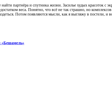
айти партнёра и спутника жизни. Засилье худых красоток с экр
едостатком веса. Понятно, что всё не так страшно, но комплексо
раздеться. Потом появляются мысли, как я выгляжу в постели, и 
ом «Бешамель»