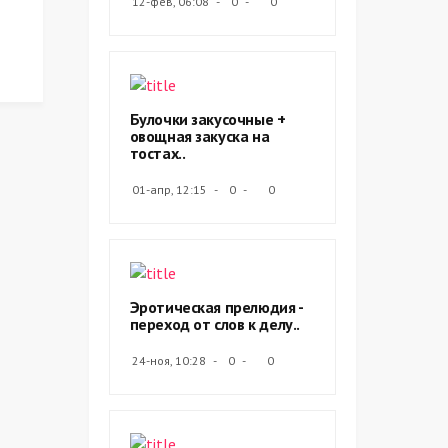
12-фев, 06:08
0
0
Булочки закусочные +
овощная закуска на
тостах..
01-апр, 12:15
0
0
Эротическая прелюдия -
переход от слов к делу..
24-ноя, 10:28
0
0