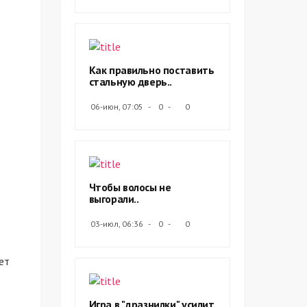
Как правильно поставить
стальную дверь..
06-июн, 07:05
0
0
Чтобы волосы не
выгорали..
03-июл, 06:36
0
0
ет
Игра в "дразнилки" усилит