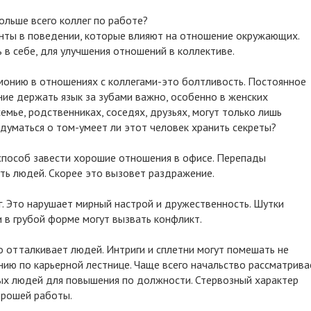
нты в поведении, которые влияют на отношение окружающих.
 в себе, для улучшения отношений в коллективе.
монию в отношениях с коллегами-это болтливость. Постоянное
ние держать язык за зубами важно, особенно в женских
емье, родственниках, соседях, друзьях, могут только лишь
адуматься о том-умеет ли этот человек хранить секреты?
способ завести хорошие отношения в офисе. Перепады
уть людей. Скорее это вызовет раздражение.
г. Это нарушает мирный настрой и дружественность. Шутки
и в грубой форме могут вызвать конфликт.
отталкивает людей. Интриги и сплетни могут помешать не
нию по карьерной лестнице. Чаще всего начальство рассматрива
ых людей для повышения по должности. Стервозный характер
орошей работы.