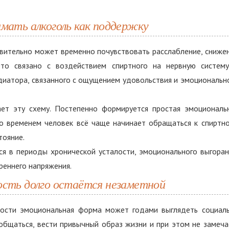
имать алкоголь как поддержку
твительно может временно почувствовать расслабление, сниже
Это связано с воздействием спиртного на нервную систем
иатора, связанного с ощущением удовольствия и эмоциональн
ет эту схему. Постепенно формируется простая эмоциональ
 Со временем человек всё чаще начинает обращаться к спиртн
тояние.
ся в периоды хронической усталости, эмоционального выгоран
реннего напряжения.
ость долго остаётся незаметной
мости эмоциональная форма может годами выглядеть социал
общаться, вести привычный образ жизни и при этом не замеча