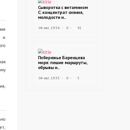
Сыворотка с витамином
С: концентрат сияния,
молодости и..
04-авг, 19:56
0
92
ние
у и
ого
Побережье Баренцева
ная
моря: пешие маршруты,
обрывы и..
ому
04-авг, 19:55
0
5
ия,
ьно
ет,