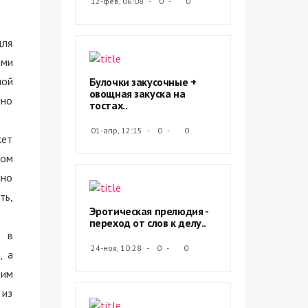
12-фев, 06:08
0
0
для
ими
ной
Булочки закусочные +
овощная закуска на
нно
тостах..
01-апр, 12:15
0
0
жет
бом
нно
ть,
Эротическая прелюдия -
переход от слов к делу..
т в
24-ноя, 10:28
0
0
, а
ним
 из