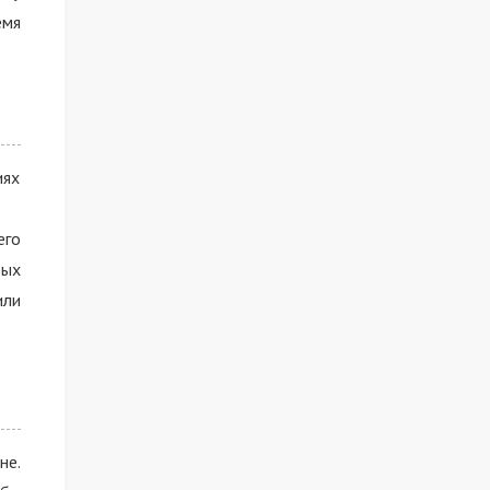
емя
иях
его
рых
или
не.