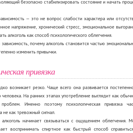
зволяющий безопасно стабилизировать состояние и начать проц
ависимость — это не вопрос слабости характера или отсутст
енное напряжение, хронический стресс, эмоциональное выгоран
ть алкоголь как способ психологического облегчения.
 зависимость, почему алкоголь становится частью эмоциональ
тепенно изменить привычки.
ческая привязка
дко возникает резко. Чаще всего она развивается постепенн
 человека. На ранних этапах употребление выглядит как обыч
 проблем. Именно поэтому психологическая привязка ча
а не как тревожный сигнал.
о алкоголь начинает связываться с ощущением облегчения. М
нает воспринимать спиртное как быстрый способ справитьс