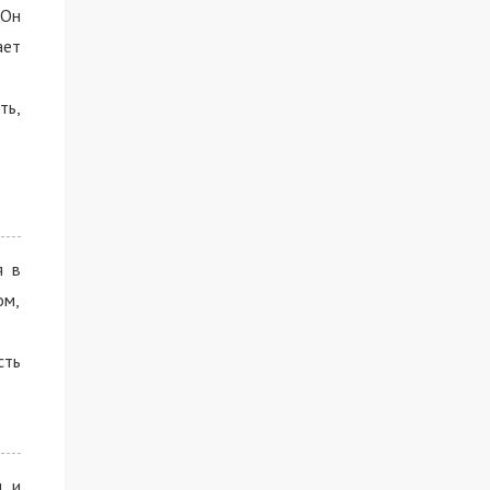
 Он
ает
ть,
я в
ом,
сть
и и