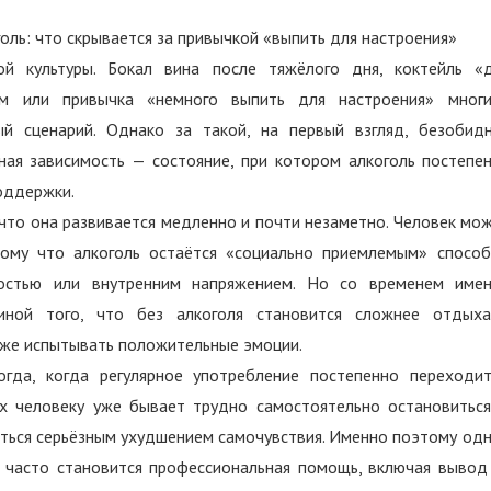
ой культуры. Бокал вина после тяжёлого дня, коктейль «
ам или привычка «немного выпить для настроения» мног
й сценарий. Однако за такой, на первый взгляд, безобид
ная зависимость — состояние, при котором алкоголь постепе
оддержки.
что она развивается медленно и почти незаметно. Человек мо
тому что алкоголь остаётся «социально приемлемым» спосо
алостью или внутренним напряжением. Но со временем име
чиной того, что без алкоголя становится сложнее отдыха
аже испытывать положительные эмоции.
огда, когда регулярное употребление постепенно переходи
ях человеку уже бывает трудно самостоятельно остановиться
аться серьёзным ухудшением самочувствия. Именно поэтому од
ю часто становится профессиональная помощь, включая вывод