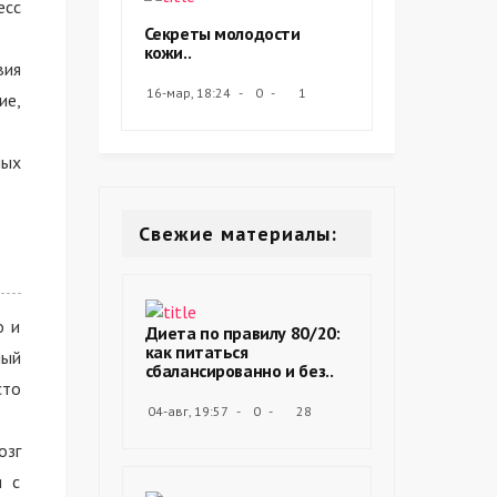
есс
Секреты молодости
кожи..
вия
16-мар, 18:24
0
1
ие,
ных
Свежие материалы:
о и
Диета по правилу 80/20:
как питаться
ный
сбалансированно и без..
сто
04-авг, 19:57
0
28
озг
я с