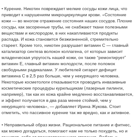
• Курение. Никотин повреждает мелкие сосуды кожи лица, что
приводит к нарушениям микроциркуляции крови. «Состояние
кожи — во многом отражение состояния наших сосудов. Плохие
сосуды, как засоренные трубы, не снабжают ткани полезными
веществам и кислородом, в них накапливаются продукты
распада. И кожа становится безжизненной, стремительно
стареет. Кроме того, никотин разрушает витамин С — главный
катализатор синтеза волокон коллагена, от которых зависит
младенческая упругость нашей кожи, он также “ремонтирует”
витамин Е, главный витамин молодости, после поломок
свободными радикалами. У любителей сигарет дефицит
витамина С в 2,5 раз больше, чем у некурящего человека.
Некоторые косметологи отказываются проводить инвазивные
косметические процедуры курильщикам (лазерные пилинги,
например), так как их кожа крайне медленно восстанавливается,
и эффект получается в два раза менее стойкий, чем у
некурящего человека», — добавляет Ирина Жукова. Стоит
отметить, что пассивное курение так же вредно, как и активное.
• Неправильный образ жизни. Рациональное питание и фитнес,
как можно догадаться, помогают нам не только похудеть, но и
защитить себя от преждевременного старения. Любовь к