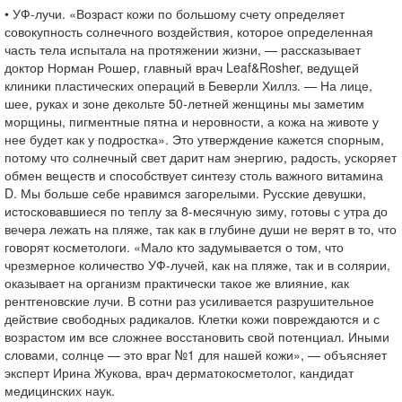
• УФ-лучи. «Возраст кожи по большому счету определяет
совокупность солнечного воздействия, которое определенная
часть тела испытала на протяжении жизни, — рассказывает
доктор Норман Рошер, главный врач Leaf&Rosher, ведущей
клиники пластических операций в Беверли Хиллз. — На лице,
шее, руках и зоне декольте 50-летней женщины мы заметим
морщины, пигментные пятна и неровности, а кожа на животе у
нее будет как у подростка». Это утверждение кажется спорным,
потому что солнечный свет дарит нам энергию, радость, ускоряет
обмен веществ и способствует синтезу столь важного витамина
D. Мы больше себе нравимся загорелыми. Русские девушки,
истосковавшиеся по теплу за 8-месячную зиму, готовы с утра до
вечера лежать на пляже, так как в глубине души не верят в то, что
говорят косметологи. «Мало кто задумывается о том, что
чрезмерное количество УФ-лучей, как на пляже, так и в солярии,
оказывает на организм практически такое же влияние, как
рентгеновские лучи. В сотни раз усиливается разрушительное
действие свободных радикалов. Клетки кожи повреждаются и с
возрастом им все сложнее восстановить свой потенциал. Иными
словами, солнце — это враг №1 для нашей кожи», — объясняет
эксперт Ирина Жукова, врач дерматокосметолог, кандидат
медицинских наук.