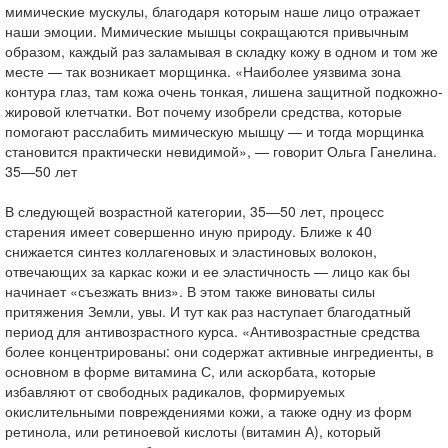
мимические мускулы, благодаря которым наше лицо отражает
наши эмоции. Мимические мышцы сокращаются привычным
образом, каждый раз заламывая в складку кожу в одном и том же
месте — так возникает морщинка. «Наиболее уязвима зона
контура глаз, там кожа очень тонкая, лишена защитной подкожно-
жировой клетчатки. Вот почему изобрели средства, которые
помогают расслабить мимическую мышцу — и тогда морщинка
становится практически невидимой», — говорит Ольга Ганелина.
35—50 лет
В следующей возрастной категории, 35—50 лет, процесс
старения имеет совершенно иную природу. Ближе к 40
снижается синтез коллагеновых и эластиновых волокон,
отвечающих за каркас кожи и ее эластичность — лицо как бы
начинает «съезжать вниз». В этом также виноваты силы
притяжения Земли, увы. И тут как раз наступает благодатный
период для антивозрастного курса. «Антивозрастные средства
более концентрированы: они содержат активные ингредиенты, в
основном в форме витамина С, или аскорбата, которые
избавляют от свободных радикалов, формируемых
окислительными повреждениями кожи, а также одну из форм
ретинола, или ретиноевой кислоты (витамин А), который