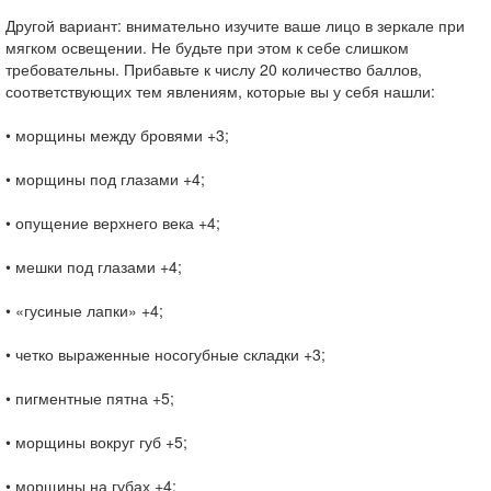
Другой вариант: внимательно изучите ваше лицо в зеркале при
мягком освещении. Не будьте при этом к себе слишком
требовательны. Прибавьте к числу 20 количество баллов,
соответствующих тем явлениям, которые вы у себя нашли:
• морщины между бровями +3;
• морщины под глазами +4;
• опущение верхнего века +4;
• мешки под глазами +4;
• «гусиные лапки» +4;
• четко выраженные носогубные складки +3;
• пигментные пятна +5;
• морщины вокруг губ +5;
• морщины на губах +4;