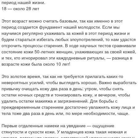
период нашей жизни.
18 — около 28 лет
Этот возраст можно считать базовым, так как именно в этот
период создается фундамент нашей молодости. Если мы
научимся регулярно ухаживать за кожей в этот период жизни и
будем стараться избегать любых злоупотрелений, то нам удастся
отсрочить процессы старения. В ходе научных тестов сравнивали
состояние кожи 50-летних женщин, ухаживающих за своей кожей,
и тех, кто игнорировал эти каждодневные ритуалы, — разница в
возрасте кожи была около 10 лет!
Это золотое время, так как не требуется прилагать каких-то
невероятных усилий, чтобы выглядеть хорошо. Важно выработать
привычку очищать кожу два раза в день: утром, чтобы снять
остатки ночных средств и тонизировать кожу, и вечером, чтобы
удалить остатки макияжа и загрязненений. Для борьбы с
преждевременным старением достаточно увлажнять кожу лица и
тела тоже два раза в день или, по мере необходимости, чаще.
Первые отдаленные намеки на увядание — ощущение
стянутости и сухости кожи. У младенцев кожа такая нежная и
упругая, потому что уровень естественной увлажненности кожи у