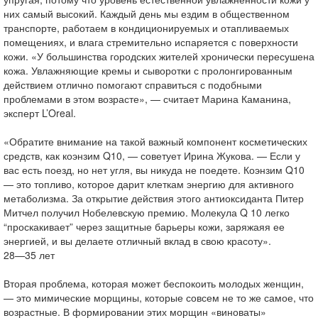
них самый высокий. Каждый день мы ездим в общественном
транспорте, работаем в кондиционируемых и отапливаемых
помещениях, и влага стремительно испаряется с поверхности
кожи. «У большинства городских жителей хронически пересушена
кожа. Увлажняющие кремы и сыворотки с пролонгированным
действием отлично помогают справиться с подобными
проблемами в этом возрасте», — считает Марина Каманина,
эксперт L’Oreal.
«Обратите внимание на такой важный компонент косметических
средств, как коэнзим Q10, — советует Ирина Жукова. — Если у
вас есть поезд, но нет угля, вы никуда не поедете. Коэнзим Q10
— это топливо, которое дарит клеткам энергию для активного
метаболизма. За открытие действия этого антиоксиданта Питер
Митчел получил Нобелевскую премию. Молекула Q 10 легко
“проскакивает” через защитные барьеры кожи, заряжаяя ее
энергией, и вы делаете отличный вклад в свою красоту».
28—35 лет
Вторая проблема, которая может беспокоить молодых женщин,
— это мимические морщины, которые совсем не то же самое, что
возрастные. В формировании этих морщин «виноваты»