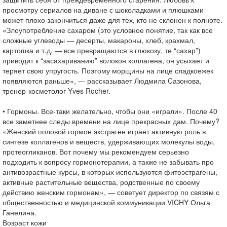
просмотру сериалов на диване с шоколадками и плюшками
может плохо закончиться даже для тех, кто не склонен к полноте.
«Злоупотребление сахаром (это условное понятие, так как все
сложные углеводы — десерты, макароны, хлеб, крахмал,
картошка и т.д. — все превращаются в глюкозу, те “сахар”)
приводит к “засахариванию” волокон коллагена, он усыхает и
теряет свою упругость. Поэтому морщины на лице сладкоежек
появляются раньше», — рассказывает Людмила Cазонова,
тренер-косметолог Yves Rocher.
• Гормоны. Все-таки желательно, чтобы они «играли». После 40
все заметнее следы времени на лице прекрасных дам. Почему?
«Женский половой гормон экстраген играет активную роль в
синтезе коллагенов и веществ, удерживающих молекулы воды,
протеогликанов. Вот почему мы рекомендуем серьезно
подходить к вопросу гормонотерапии, а также не забывать про
антивозрастные курсы, в которых используются фитоэстрагены,
активные растительные вещества, родственные по своему
действию женским гормонам», — советует директор по связям с
общественностью и медицинской коммуникации VICHY Ольга
Ганелина.
Возраст кожи