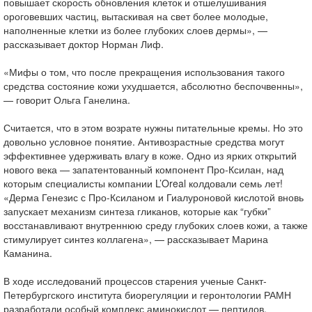
повышает скорость обновления клеток и отшелушивания
ороговевших частиц, вытаскивая на свет более молодые,
наполненные клетки из более глубоких слоев дермы», —
рассказывает доктор Норман Лиф.
«Мифы о том, что после прекращения использования такого
средства состояние кожи ухудшается, абсолютно беспочвенны»,
— говорит Ольга Ганелина.
Считается, что в этом возрате нужны питательные кремы. Но это
довольно условное понятие. Антивозрастные средства могут
эффективнее удерживать влагу в коже. Одно из ярких открытий
нового века — запатентованный компонент Про-Ксилан, над
которым специалисты компании L’Oreal колдовали семь лет!
«Дерма Генезис с Про-Ксиланом и Гиалуроновой кислотой вновь
запускает механизм синтеза гликанов, которые как “губки”
восстанавливают внутреннюю среду глубоких слоев кожи, а также
стимулирует синтез коллагена», — рассказывает Марина
Каманина.
В ходе исследований процессов старения ученые Санкт-
Петербургского института биорегуляции и геронтологии РАМН
разработали особый комплекс аминокислот — пептидов,