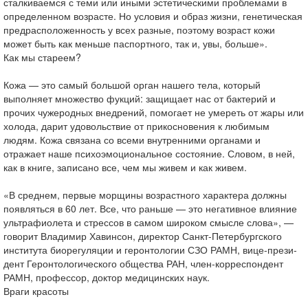
сталкиваемся с теми или иными эстетическими проблемами в
определенном возрасте. Но условия и образ жизни, генетическая
предрасположенность у всех разные, поэтому возраст кожи
может быть как меньше паспортного, так и, увы, больше».
Как мы стареем?
Кожа — это самый большой орган нашего тела, который
выполняет множество фукций: защищает нас от бактерий и
прочих чужеродных внедрений, помогает не умереть от жары или
холода, дарит удовольствие от прикосновения к любимым
людям. Кожа связана со всеми внутренними органами и
отражает наше психоэмоциональное состояние. Словом, в ней,
как в книге, записано все, чем мы живем и как живем.
«В среднем, первые морщины возрастного характера должны
появляться в 60 лет. Все, что раньше — это негативное влияние
ультрафиолета и стрессов в самом широком смысле слова», —
говорит Владимир Хавинсон, директор Санкт-Пе­тербургского
института биорегуляции и геронто­логии СЗО РАМН, вице-прези­
дент Геронтологического общества РАН, член-корреспон­дент
РАМН, профессор, доктор медицинских наук.
Враги красоты