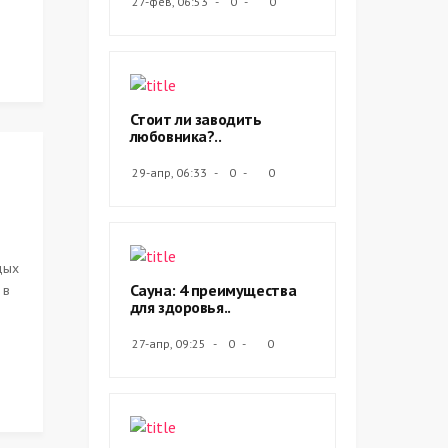
27-фев, 06:53
0
0
Стоит ли заводить
любовника?..
29-апр, 06:33
0
0
дых
Сауна: 4 преимущества
 в
для здоровья..
27-апр, 09:25
0
0