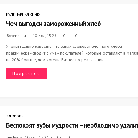
КУЛИНАРНАЯ КНИГА
Чем выгоден замороженный хлеб
8women.ru
10-июл, 15:26
0
0
Ученым давно известно, что запах свежевыпеченного хлеба
практически «сводит с ума» покупателей, которые оставляют в магаз
на 20% больше, чем хотели. Бизнес по реализации...
Подробнее
ЗДОРОВЬЕ
Беспокоят зубы мудрости – необходимо удалит
gostya
10-июл, 15:24
0
0