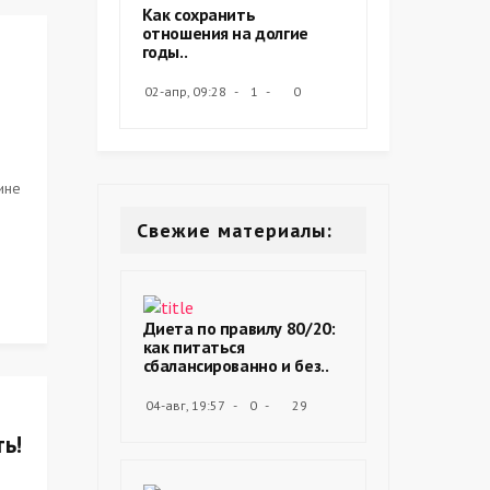
Как сохранить
отношения на долгие
годы..
02-апр, 09:28
1
0
ине
Свежие материалы:
Диета по правилу 80/20:
как питаться
сбалансированно и без..
04-авг, 19:57
0
29
ь!