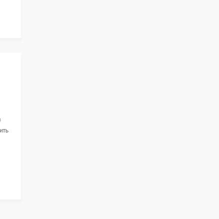
в
ить