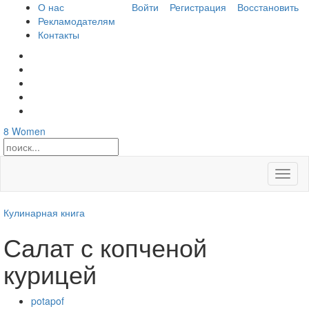
О нас
Войти
Регистрация
Восстановить
Рекламодателям
Контакты
8
Women
Откры
меню
Кулинарная книга
Салат с копченой
курицей
potapof